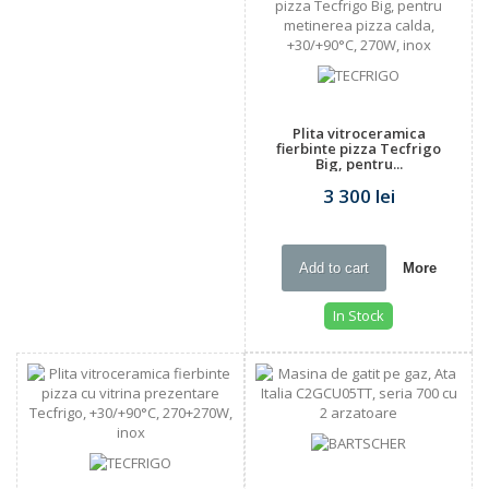
Plita vitroceramica
fierbinte pizza Tecfrigo
Big, pentru...
3 300 lei
Add to cart
More
In Stock