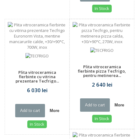
In Stock
Plita vitroceramica
fierbinte pizza Tecfrigo,
Plita vitroceramica
pentru metinerea...
fierbinte cu vitrina
prezentare Tecfrigo...
2 640 lei
6 030 lei
Add to cart
More
Add to cart
More
In Stock
In Stock