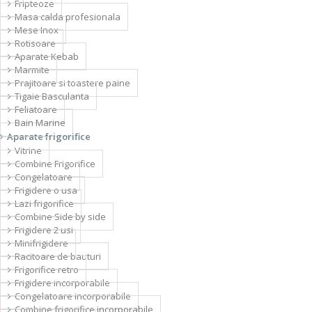
Fripteoze
Masa calda profesionala
Mese Inox
Rotisoare
Aparate Kebab
Marmite
Prajitoare si toastere paine
Tigaie Basculanta
Feliatoare
Bain Marine
Aparate frigorifice
Vitrine
Combine Frigorifice
Congelatoare
Frigidere o usa
Lazi frigorifice
Combine Side by side
Frigidere 2 usi
Minifrigidere
Racitoare de bauturi
Frigorifice retro
Frigidere incorporabile
Congelatoare incorporabile
Combine frigorifice incorporabile