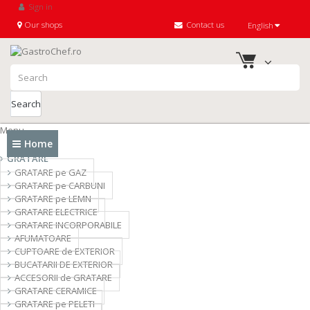
Sign in
Our shops
Contact us
English
Search
Menu
Home
GRATARE
GRATARE pe GAZ
GRATARE pe CARBUNI
GRATARE pe LEMN
GRATARE ELECTRICE
GRATARE INCORPORABILE
AFUMATOARE
CUPTOARE de EXTERIOR
BUCATARII DE EXTERIOR
ACCESORII de GRATARE
GRATARE CERAMICE
GRATARE pe PELETI