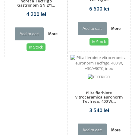
horeca Tecfrigo
Gastronom GN 2/1...
6 600 lei
4 200 lei
Add to cart
More
Add to cart
More
In Stock
In Stock
Plita fierbinte
vitroceramica euronorm
Tecfrigo, 400 W,...
3 540 lei
Add to cart
More