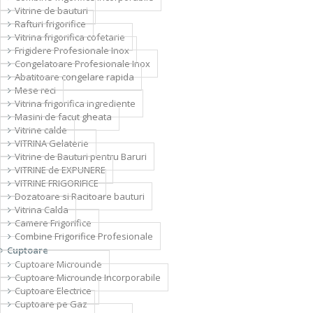
Vitrine de bauturi
Rafturi frigorifice
Vitrina frigorifica cofetarie
Frigidere Profesionale Inox
Congelatoare Profesionale Inox
Abatitoare congelare rapida
Mese reci
Vitrina frigorifica ingrediente
Masini de facut gheata
Vitrine calde
VITRINA Gelaterie
Vitrine de Bauturi pentru Baruri
VITRINE de EXPUNERE
VITRINE FRIGORIFICE
Dozatoare si Racitoare bauturi
Vitrina Calda
Camere Frigorifice
Combine Frigorifice Profesionale
Cuptoare
Cuptoare Microunde
Cuptoare Microunde Incorporabile
Cuptoare Electrice
Cuptoare pe Gaz