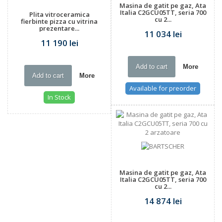
Masina de gatit pe gaz, Ata
Italia C2GCU05TT, seria 700
Plita vitroceramica
cu 2...
fierbinte pizza cu vitrina
prezentare...
11 034 lei
11 190 lei
Add to cart
More
Add to cart
More
Available for preorder
In Stock
Masina de gatit pe gaz, Ata
Italia C2GCU05TT, seria 700
cu 2...
14 874 lei