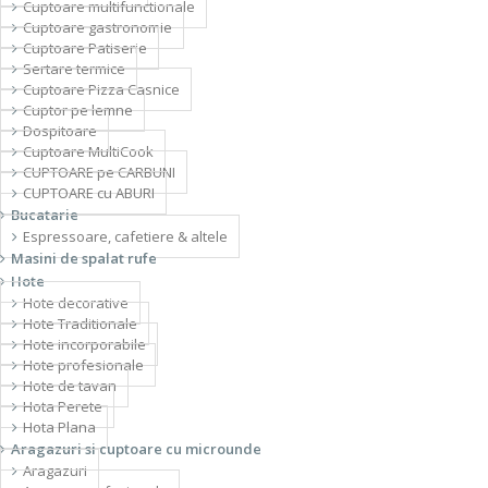
Cuptoare multifunctionale
Cuptoare gastronomie
Cuptoare Patiserie
Sertare termice
Cuptoare Pizza Casnice
Cuptor pe lemne
Dospitoare
Cuptoare MultiCook
CUPTOARE pe CARBUNI
CUPTOARE cu ABURI
Bucatarie
Espressoare, cafetiere & altele
Masini de spalat rufe
Hote
Hote decorative
Hote Traditionale
Hote incorporabile
Hote profesionale
Hote de tavan
Hota Perete
Hota Plana
Aragazuri si cuptoare cu microunde
Aragazuri