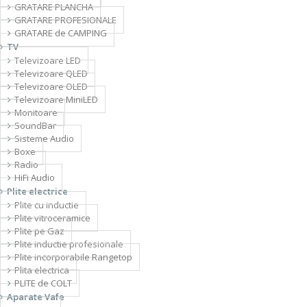
GRATARE PLANCHA
GRATARE PROFESIONALE
GRATARE de CAMPING
TV
Televizoare LED
Televizoare QLED
Televizoare OLED
Televizoare MiniLED
Monitoare
SoundBar
Sisteme Audio
Boxe
Radio
HiFi Audio
Plite electrice
Plite cu inductie
Plite vitroceramice
Plite pe Gaz
Plite inductie profesionale
Plite incorporabile Rangetop
Plita electrica
PLITE de COLT
Aparate Vafe