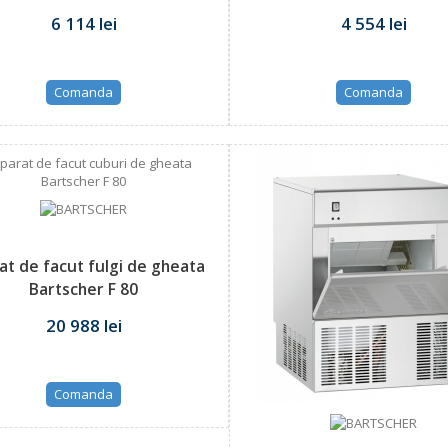
6 114 lei
4 554 lei
Comanda
Comanda
at de facut fulgi de gheata
Bartscher F 80
20 988 lei
Comanda