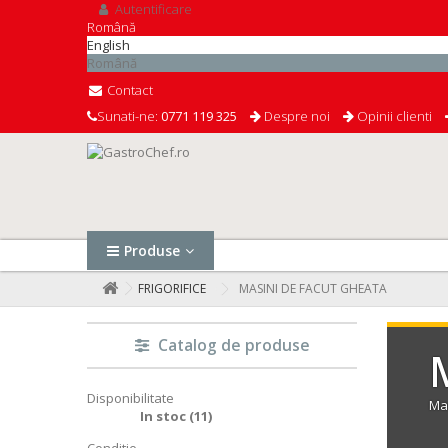
Autentificare
Română
English
Română
Contact
Sunati-ne:
0771 119 325
Despre noi
Opinii clienti
Produse
FRIGORIFICE
MASINI DE FACUT GHEATA
Catalog de produse
Disponibilitate
Mas
In stoc
(11)