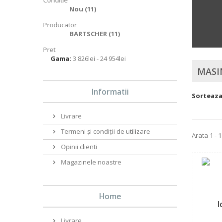
Conditie
Nou
(11)
Producator
BARTSCHER
(11)
Pret
Gama:
3 826lei - 24 954lei
MASI
Informatii
Sorteaz
Livrare
Termeni și condiții de utilizare
Arata 1 - 
Opinii clienti
Magazinele noastre
Home
I
Livrare