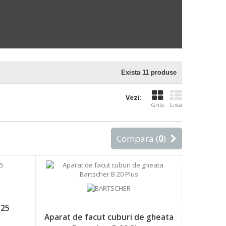
Exista 11 produse
Vezi:
Grila
Lista
Compara (
0
)
C25
Aparat de facut cuburi de gheata