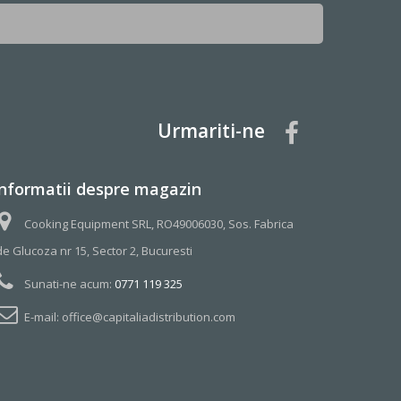
Urmariti-ne
Informatii despre magazin
Cooking Equipment SRL, RO49006030, Sos. Fabrica
de Glucoza nr 15, Sector 2, Bucuresti
Sunati-ne acum:
0771 119 325
E-mail:
office@capitaliadistribution.com