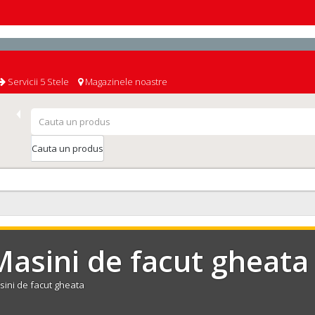
Servicii 5 Stele
Magazinele noastre
Cauta un produs
Masini de facut gheata
ini de facut gheata