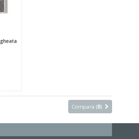
 gheata
Compara (
0
)