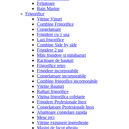
Feliatoare
Bain Marine
Frigorifice
Vitrine Vinuri
Combine Frigorifice
Congelatoare
Frigidere cu 1 usa
Lazi frigorifice
Combine Side by side
Frigidere 2 usi
Mini frigidere si minibaruri
Racitoare de bauturi
Frigorifice retro
Frigidere incorporabile
Congelatoare incorporabile
Combine frigorifice incorporabile
Vitrine Bauturi
Rafturi frigorifice
Vitrina frigorifica cofetarie
Frigidere Profesionale Inox
Congelatoare Profesionale Inox
Abatitoare congelare rapida
Mese reci
Vitrine expunere ingrediente
Masini de facut gheata